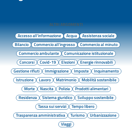
ALTRI ARGOMENTI
Accesso all'informazione
Acqua
Assistenza sociale
Bilancio
Commercio all'ingrosso
Commercio al minuto
Commercio ambulante
Comunicazione istituzionale
Concorsi
Covid-19
Elezioni
Energie rinnovabili
Gestione rifiuti
Immigrazione
Imposte
Inquinamento
Istruzione
Lavoro
Matrimonio
Mobilità sostenibile
Morte
Nascita
Polizia
Prodotti alimentari
Residenza
Sistema giuridico
Sviluppo sostenibile
Tassa sui servizi
Tempo libero
Trasparenza amministrativa
Turismo
Urbanizzazione
Viaggi