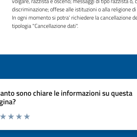
volgare, razzista e osceno; messaggi di tipo razzista o,
discriminazione; offese alle istituzioni o alla religione 
In ogni momento si potra' richiedere la cancellazione d
tipologia "Cancellazione dati".
anto sono chiare le informazioni su questa
gina?
a da 1 a 5 stelle la pagina
ta 1 stelle su 5
Valuta 2 stelle su 5
Valuta 3 stelle su 5
Valuta 4 stelle su 5
Valuta 5 stelle su 5