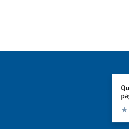
Qu
pa
Valut
Valu