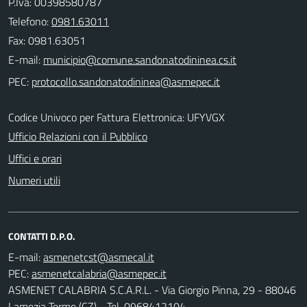
P.Iva: 00398580787
Telefono:
0981.63011
Fax: 0981.63051
E-mail:
PEC:
Codice Univoco per Fattura Elettronica: UFYVGX
Ufficio Relazioni con il Pubblico
Uffici e orari
Numeri utili
CONTATTI D.P.O.
E-mail:
PEC:
ASMENET CALABRIA S.C.A.R.L. - Via Giorgio Pinna, 29 - 88046
Lamezia Terme (CZ) - Tel. 0968412104