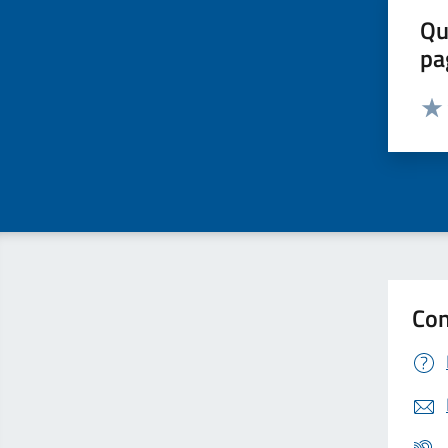
Qu
pa
Valut
Valu
Con