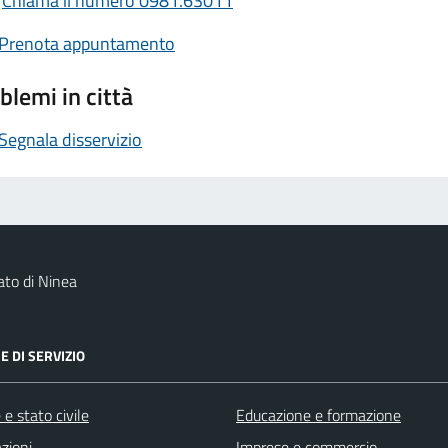
Chiama il numero 0981.63011
Prenota appuntamento
blemi in città
Segnala disservizio
to di Ninea
E DI SERVIZIO
e stato civile
Educazione e formazione
zioni
Imprese e commercio