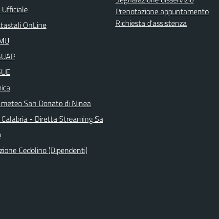
Ufficiale
Prenotazione appuntamento
Richiesta d'assistenza
atastali OnLine
IMU
aSUAP
SUE
ica
 meteo San Donato di Ninea
 Calabria - Diretta Streaming Sa
o
zione Cedolino (Dipendenti)