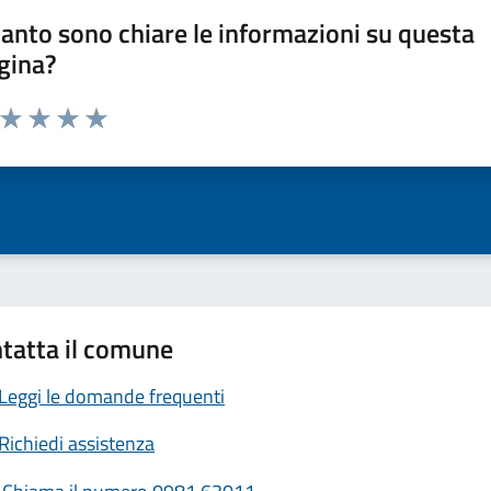
anto sono chiare le informazioni su questa
gina?
a da 1 a 5 stelle la pagina
ta 1 stelle su 5
Valuta 2 stelle su 5
Valuta 3 stelle su 5
Valuta 4 stelle su 5
Valuta 5 stelle su 5
tatta il comune
Leggi le domande frequenti
Richiedi assistenza