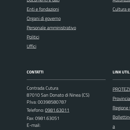
Enti e fondazioni
Cultura 
Organi di governo
Personale amministrativo
Politici
Uffici
CONTATTI
LINK UTIL
Contrada Cutura
PROTEZI
87010 San Donato di Ninea (CS)
Provinci
P.Iva: 00398580787
Regione
Telefono:
0981.63011
Bollettin
Fax: 0981.63051
E-mail:
a