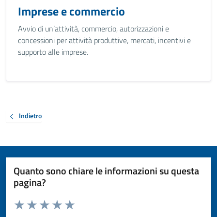
Imprese e commercio
Avvio di un’attività, commercio, autorizzazioni e
concessioni per attività produttive, mercati, incentivi e
supporto alle imprese.
Indietro
Quanto sono chiare le informazioni su questa
pagina?
Valuta da 1 a 5 stelle la pagina
Valuta 1 stelle su 5
Valuta 2 stelle su 5
Valuta 3 stelle su 5
Valuta 4 stelle su 5
Valuta 5 stelle su 5