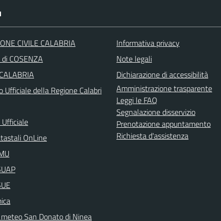
I
ONE CIVILE CALABRIA
Informativa privacy
a di COSENZA
Note legali
 CALABRIA
Dichiarazione di accessibilità
Amministrazione trasparente
o Ufficiale della Regione Calabri
Leggi le FAQ
Segnalazione disservizio
Ufficiale
Prenotazione appuntamento
Richiesta d'assistenza
atastali OnLine
IMU
aSUAP
SUE
ica
 meteo San Donato di Ninea