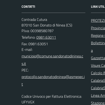
CONTATTI
LINK UTIL
Contrada Cutura
PROTEZI
87010 San Donato di Ninea (CS)
Provinci
P.Iva: 00398580787
Regione
Telefono:
0981.63011
Bollettin
Fax: 0981.63051
E-mail:
a
Gazzetta 
Visure C
PEC:
Calcolo 
Calabri
Calabria
Linea Am
Codice Univoco per Fattura Elettronica:
UFYVGX
Stazione