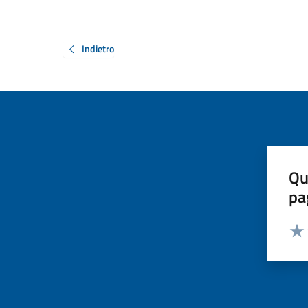
Indietro
Qu
pa
Valut
Valu