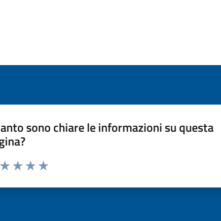
anto sono chiare le informazioni su questa
gina?
a da 1 a 5 stelle la pagina
ta 1 stelle su 5
Valuta 2 stelle su 5
Valuta 3 stelle su 5
Valuta 4 stelle su 5
Valuta 5 stelle su 5