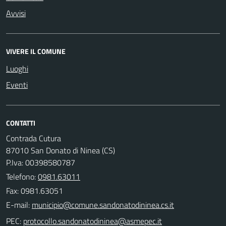
Avvisi
VIVERE IL COMUNE
Luoghi
Eventi
CONTATTI
Contrada Cutura
87010 San Donato di Ninea (CS)
P.Iva: 00398580787
Telefono:
0981.63011
Fax: 0981.63051
E-mail:
PEC: