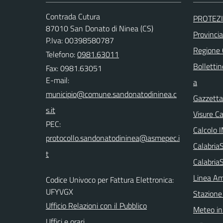
Contrada Cutura
PROTEZI
87010 San Donato di Ninea (CS)
Provinci
P.Iva: 00398580787
Regione
Telefono:
0981.63011
Bollettin
Fax: 0981.63051
E-mail:
a
Gazzetta 
Visure C
PEC:
Calcolo 
Calabri
Calabria
Linea Am
Codice Univoco per Fattura Elettronica:
UFYVGX
Stazione
Ufficio Relazioni con il Pubblico
Meteo in
Uffici e orari