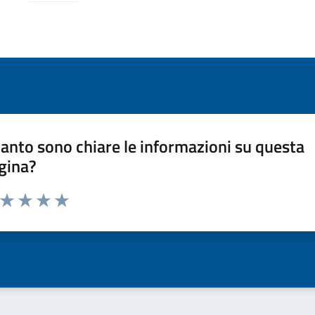
anto sono chiare le informazioni su questa
gina?
a da 1 a 5 stelle la pagina
ta 1 stelle su 5
Valuta 2 stelle su 5
Valuta 3 stelle su 5
Valuta 4 stelle su 5
Valuta 5 stelle su 5