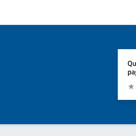
Qu
pa
Valut
Valu