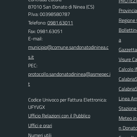
PROTEZI
87010 San Donato di Ninea (CS)
Provinci
P.Iva: 00398580787
Regione
Telefono:
0981.63011
Bollettin
Fax: 0981.63051
E-mail:
a
Gazzetta 
Visure C
PEC:
Calcolo 
Calabri
Calabria
Linea Am
Codice Univoco per Fattura Elettronica:
UFYVGX
Stazione
Ufficio Relazioni con il Pubblico
Meteo in
Uffici e orari
n Donat
Numeri utili