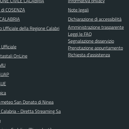
ONE CIVILE CALABRIA
Informativa privacy
a di COSENZA
Note legali
 CALABRIA
Dichiarazione di accessibilità
Amministrazione trasparente
o Ufficiale della Regione Calabri
Leggi le FAQ
Segnalazione disservizio
Ufficiale
Prenotazione appuntamento
Richiesta d'assistenza
atastali OnLine
IMU
aSUAP
SUE
ica
 meteo San Donato di Ninea
 Calabria - Diretta Streaming Sa
o