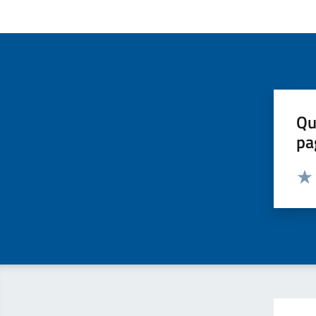
Qu
pa
Valut
Valu