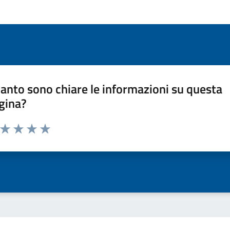
anto sono chiare le informazioni su questa
gina?
a da 1 a 5 stelle la pagina
ta 1 stelle su 5
Valuta 2 stelle su 5
Valuta 3 stelle su 5
Valuta 4 stelle su 5
Valuta 5 stelle su 5