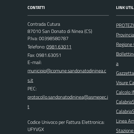
CONTATTI
LINK UTIL
Contrada Cutura
PROTEZI
87010 San Donato di Ninea (CS)
Provinci
P.Iva: 00398580787
Regione
Telefono:
0981.63011
Bollettin
Fax: 0981.63051
E-mail:
a
Gazzetta 
Visure C
PEC:
Calcolo 
Calabri
Calabria
Linea Am
Codice Univoco per Fattura Elettronica:
UFYVGX
Stazione