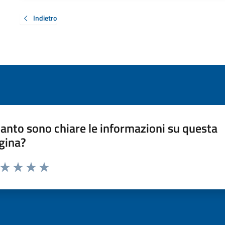
Indietro
anto sono chiare le informazioni su questa
gina?
a da 1 a 5 stelle la pagina
ta 1 stelle su 5
Valuta 2 stelle su 5
Valuta 3 stelle su 5
Valuta 4 stelle su 5
Valuta 5 stelle su 5