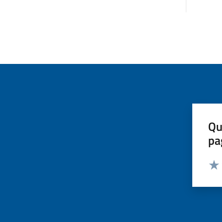
Qu
pa
Valut
Valu