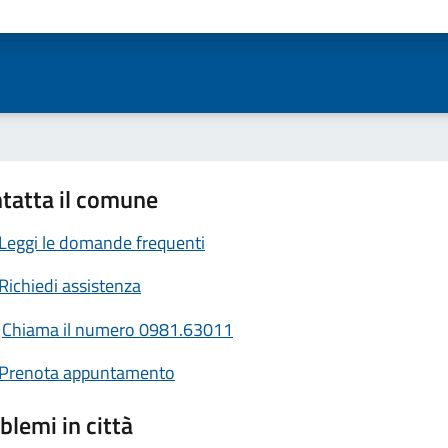
ta 1 stelle su 5
Valuta 2 stelle su 5
Valuta 3 stelle su 5
Valuta 4 stelle su 5
Valuta 5 stelle su 5
tatta il comune
Leggi le domande frequenti
Richiedi assistenza
Chiama il numero 0981.63011
Prenota appuntamento
blemi in città