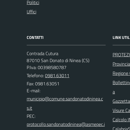
Politici
Uffici
CONTATTI
LINK UTIL
Contrada Cutura
PROTEZI
87010 San Donato di Ninea (CS)
Provinci
P.Iva: 00398580787
Regione
Telefono:
0981.63011
Bollettin
Fax: 0981.63051
E-mail:
a
Gazzetta 
Visure C
PEC:
Calcolo 
Calabri