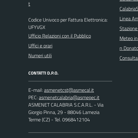
Calabria
Linea Am
Codice Univoco per Fattura Elettronica:
UFYVGX
Stazione
Ufficio Relazioni con il Pubblico
Meteo in
Uffici e orari
n Donat
Numeri utili
Consulta
CONTATTI D.P.O.
E-mail:
PEC:
ASMENET CALABRIA S.C.A.R.L. - Via
Giorgio Pinna, 29 - 88046 Lamezia
Terme (CZ) - Tel. 0968412104