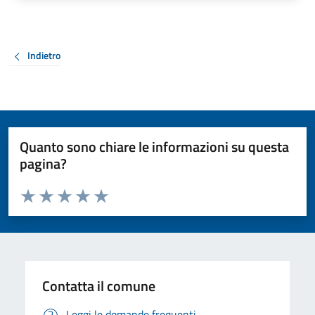
Indietro
Quanto sono chiare le informazioni su questa
pagina?
Valuta da 1 a 5 stelle la pagina
Valuta 1 stelle su 5
Valuta 2 stelle su 5
Valuta 3 stelle su 5
Valuta 4 stelle su 5
Valuta 5 stelle su 5
Contatta il comune
Leggi le domande frequenti