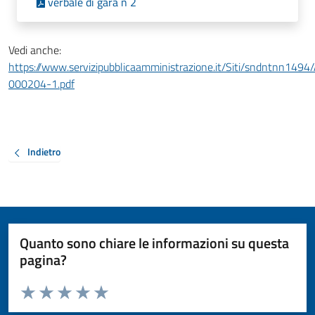
verbale di gara n 2
Vedi anche:
https://www.servizipubblicaamministrazione.it/Siti/sndntnn149
000204-1.pdf
Indietro
Quanto sono chiare le informazioni su questa
pagina?
Valuta da 1 a 5 stelle la pagina
Valuta 1 stelle su 5
Valuta 2 stelle su 5
Valuta 3 stelle su 5
Valuta 4 stelle su 5
Valuta 5 stelle su 5