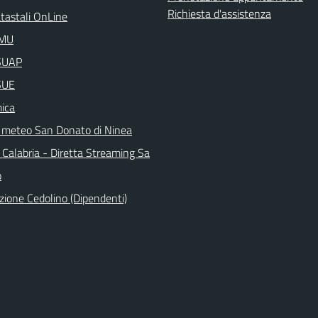
Richiesta d'assistenza
atastali OnLine
IMU
aSUAP
SUE
ica
 meteo San Donato di Ninea
 Calabria - Diretta Streaming Sa
o
zione Cedolino (Dipendenti)