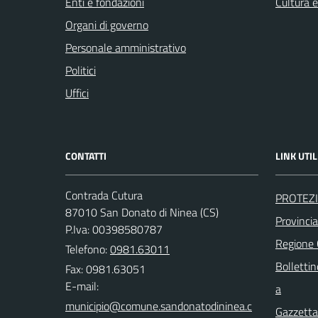
Enti e fondazioni
Cultura 
Organi di governo
Personale amministrativo
Politici
Uffici
CONTATTI
LINK UTIL
Contrada Cutura
PROTEZI
87010 San Donato di Ninea (CS)
Provinci
P.Iva: 00398580787
Regione
Telefono:
0981.63011
Bollettin
Fax: 0981.63051
E-mail:
a
Gazzetta 