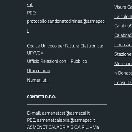
Visure C
PEC:
Calcolo 
Calabri
Calabria
Linea Am
Codice Univoco per Fattura Elettronica:
UFYVGX
Stazione
Ufficio Relazioni con il Pubblico
Meteo in
Uffici e orari
n Donat
Numeri utili
Consulta
CONTATTI D.P.O.
E-mail:
PEC:
ASMENET CALABRIA S.C.A.R.L. - Via