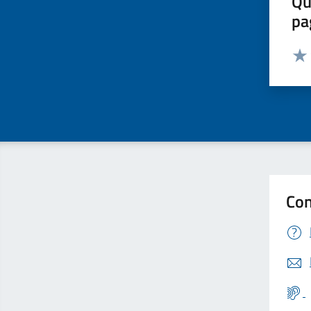
Qu
pa
Valut
Valu
Con