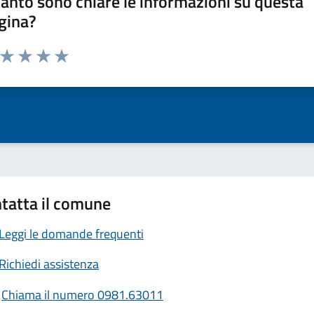
anto sono chiare le informazioni su questa
gina?
a da 1 a 5 stelle la pagina
ta 1 stelle su 5
Valuta 2 stelle su 5
Valuta 3 stelle su 5
Valuta 4 stelle su 5
Valuta 5 stelle su 5
tatta il comune
Leggi le domande frequenti
Richiedi assistenza
Chiama il numero 0981.63011