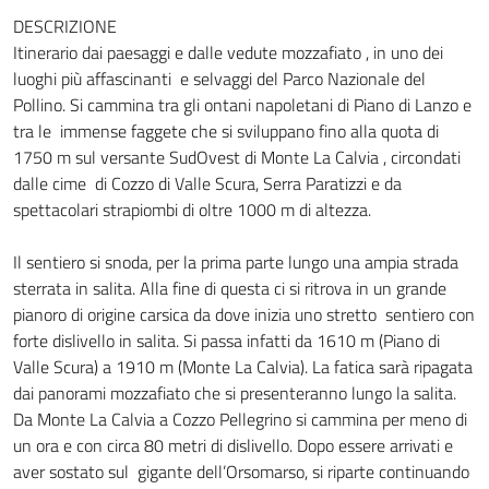
DESCRIZIONE
Itinerario dai paesaggi e dalle vedute mozzafiato , in uno dei
luoghi più affascinanti e selvaggi del Parco Nazionale del
Pollino. Si cammina tra gli ontani napoletani di Piano di Lanzo e
tra le immense faggete che si sviluppano fino alla quota di
1750 m sul versante SudOvest di Monte La Calvia , circondati
dalle cime di Cozzo di Valle Scura, Serra Paratizzi e da
spettacolari strapiombi di oltre 1000 m di altezza.
Il sentiero si snoda, per la prima parte lungo una ampia strada
sterrata in salita. Alla fine di questa ci si ritrova in un grande
pianoro di origine carsica da dove inizia uno stretto sentiero con
forte dislivello in salita. Si passa infatti da 1610 m (Piano di
Valle Scura) a 1910 m (Monte La Calvia). La fatica sarà ripagata
dai panorami mozzafiato che si presenteranno lungo la salita.
Da Monte La Calvia a Cozzo Pellegrino si cammina per meno di
un ora e con circa 80 metri di dislivello. Dopo essere arrivati e
aver sostato sul gigante dell’Orsomarso, si riparte continuando