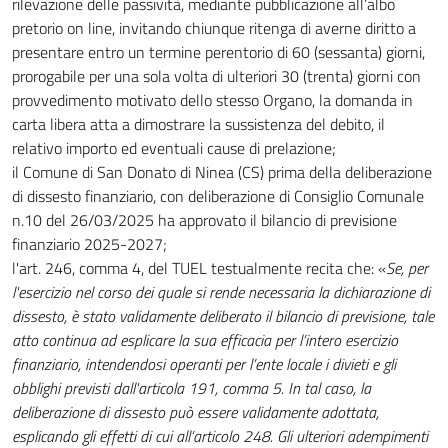
rilevazione delle passività, mediante pubblicazione all’albo
pretorio on line, invitando chiunque ritenga di averne diritto a
presentare entro un termine perentorio di 60 (sessanta) giorni,
prorogabile per una sola volta di ulteriori 30 (trenta) giorni con
provvedimento motivato dello stesso Organo, la domanda in
carta libera atta a dimostrare la sussistenza del debito, il
relativo importo ed eventuali cause di prelazione;
il Comune di San Donato di Ninea (CS) prima della deliberazione
di dissesto finanziario, con deliberazione di Consiglio Comunale
n.10 del 26/03/2025 ha approvato il bilancio di previsione
finanziario 2025-2027;
l'art. 246, comma 4, del TUEL testualmente recita che: «
Se, per
l'esercizio nel corso dei quale si rende necessaria la dichiarazione di
dissesto, è stato validamente deliberato il bilancio di previsione, tale
atto continua ad esplicare la sua efficacia per l’intero esercizio
finanziario, intendendosi operanti per l’ente locale i divieti e gli
obblighi previsti dall'articola 191, comma 5. In tal caso, la
deliberazione di dissesto può essere validamente adottata,
esplicando gli effetti di cui all’articolo 248. Gli ulteriori adempimenti