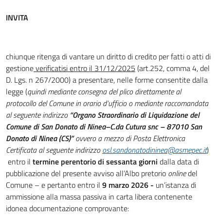
INVITA
chiunque ritenga di vantare un diritto di credito per fatti o atti di
gestione
verificatisi entro il 31/12/2025
(art.252, comma 4, del
D. Lgs. n 267/2000) a presentare, nelle forme consentite dalla
legge (
quindi mediante consegna del plico direttamente al
protocollo del Comune in orario d’ufficio o mediante raccomandata
al seguente indirizzo
“Organo Straordinario di Liquidazione del
Comune di San Donato di Ninea–C.da Cutura snc – 87010 San
Donato di Ninea (CS)”
ovvero a mezzo di Posta Elettronica
Certificata al seguente indirizzo
osl.sandonatodininea@asmepec.it
)
entro il
termine perentorio di sessanta giorni
dalla data di
pubblicazione del presente avviso all’Albo pretorio
online
del
Comune – e pertanto entro il
9 marzo 2026 -
un’istanza di
ammissione alla massa passiva in carta libera contenente
idonea documentazione comprovante: