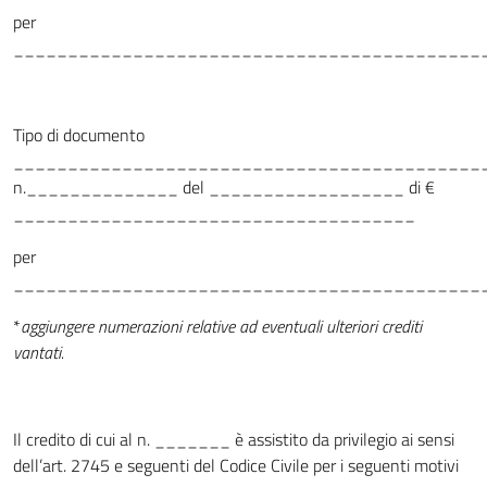
per
___________________________________________
Tipo di documento
___________________________________________
n.______________ del __________________ di €
_____________________________________
per
___________________________________________
*
aggiungere numerazioni relative ad eventuali ulteriori crediti
vantati.
Il credito di cui al n. _______ è assistito da privilegio ai sensi
dell’art. 2745 e seguenti del Codice Civile per i seguenti motivi