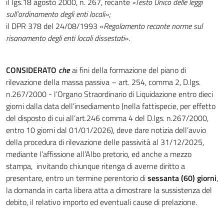
il lgs.18 agosto 2000, n. 267, recante
«Testo Unico delle leggi
sull’ordinamento degli enti locali»;
il DPR 378 del 24/08/1993 «
Regolamento recante norme sul
risanamento degli enti locali dissestati
».
CONSIDERATO
che
ai fini della formazione del piano di
rilevazione della massa passiva – art. 254, comma 2, D.lgs.
n.267/2000 - l’Organo Straordinario di Liquidazione entro dieci
giorni dalla data dell’insediamento (nella fattispecie, per effetto
del disposto di cui all’art.246 comma 4 del D.lgs. n.267/2000,
entro 10 giorni dal 01/01/2026), deve dare notizia dell’avvio
della procedura di rilevazione delle passività al 31/12/2025,
mediante l’affissione all’Albo pretorio, ed anche a mezzo
stampa, invitando chiunque ritenga di averne diritto a
presentare, entro un termine perentorio di
sessanta (60)
giorni
,
la domanda in carta libera atta a dimostrare la sussistenza del
debito, il relativo importo ed eventuali cause di prelazione.