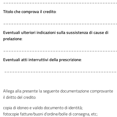
___________________________________________
Titolo che comprova il credito
:
___________________________________________
Eventuali ulteriori indicazioni sulla sussistenza di cause di
prelazione
:
___________________________________________
Eventuali atti interruttivi della prescrizione
:
___________________________________________
Allega alla presente la seguente documentazione comprovante
il diritto del credito:
copia di idoneo e valido documento di identità;
fotocopie fatture/buoni d’ordine/bolle di consegna, etc;