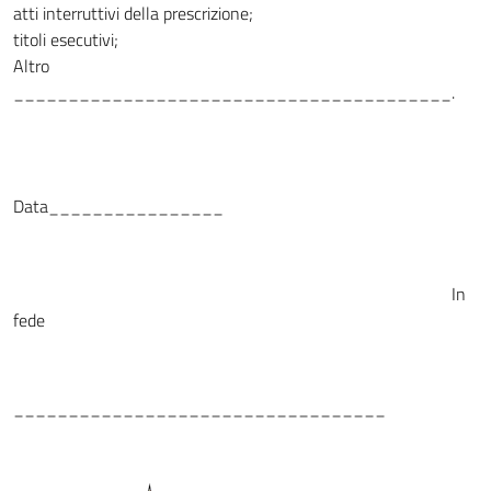
atti interruttivi della prescrizione;
titoli esecutivi;
Altro
________________________________________.
Data________________
In
fede
__________________________________