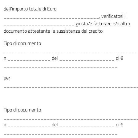
dell’importo totale di Euro
_______________________________, verificatosi il
_______________________ giusta/e fattura/e e/o altro
documento attestante la sussistenza del credito:
Tipo di documento
___________________________________________
n.______________ del __________________ di €
_____________________________________
per
___________________________________________
Tipo di documento
___________________________________________
n.______________ del __________________ di €
_____________________________________