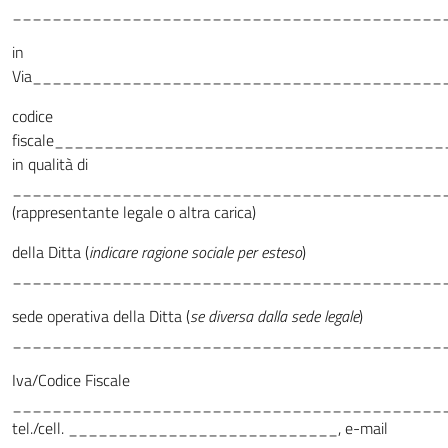
___________________________________________
in
Via_________________________________________
codice
fiscale_______________________________________
in qualità di
___________________________________________
(rappresentante legale o altra carica)
della Ditta (
indicare ragione sociale per esteso
)
___________________________________________
sede operativa della Ditta (
se diversa dalla sede legale
)
___________________________________________
Iva/Codice Fiscale
___________________________________________
tel./cell. ___________________________, e-mail